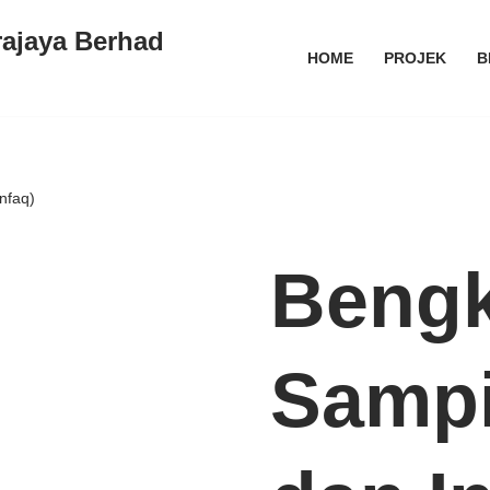
rajaya Berhad
HOME
PROJEK
B
nfaq)
Bengk
Sampi