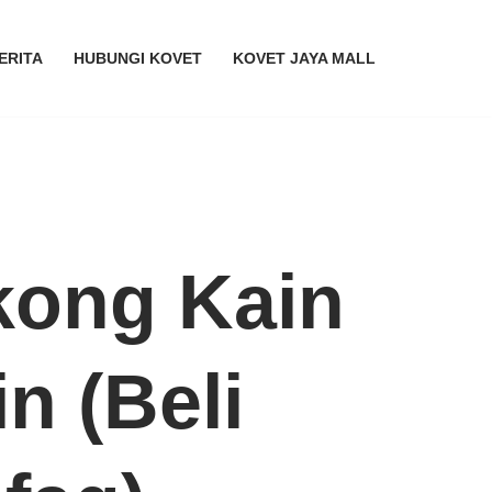
ERITA
HUBUNGI KOVET
KOVET JAYA MALL
ong Kain
n (Beli