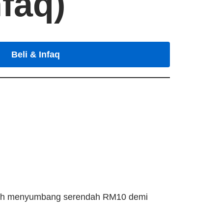
faq)
Beli & Infaq
Ayuh menyumbang serendah RM10 demi