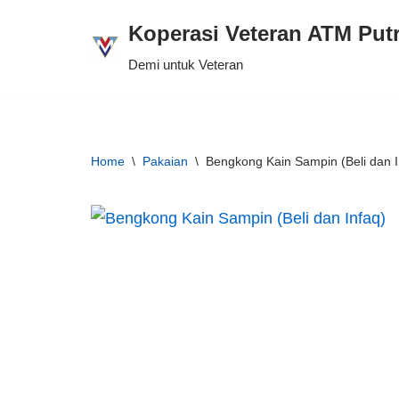
Koperasi Veteran ATM Put
Skip
Demi untuk Veteran
to
content
Home
\
Pakaian
\
Bengkong Kain Sampin (Beli dan I